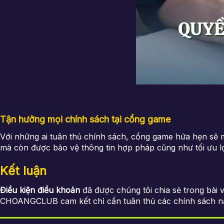
Tận hưởng mọi chính sách tại cổng game
Với những ai tuân thủ chính sách, cổng game hứa hẹn sẽ 
mà còn được bảo vệ thông tin hợp pháp cũng như tối ưu 
Kết luận
Điều kiện điều khoản
đã được chúng tôi chia sẻ trong bài 
CHOANGCLUB cam kết chỉ cần tuân thủ các chính sách này