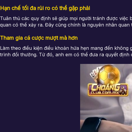
Hạn chế tối đa rủi ro có thể gặp phải
Tuân thủ các quy định sẽ giúp mọi người tránh được việc bị
quan có thể xảy ra. Đây cũng chính là nguyên nhân quan t
Tham gia cá cược mượt mà hơn
Làm theo điều kiện điều khoản hứa hẹn mang đến không gi
trình đổi thưởng. Từ đó, anh em có thể đưa ra quyết định 