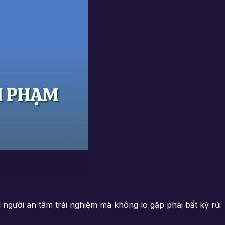
người an tâm trải nghiệm mà không lo gặp phải bất kỳ rủi