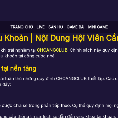
TRANG CHỦ
LIVE
SĂN HŨ
GAME BÀI
MINI GAME
u Khoản | Nội Dung Hội Viên Cần
khi trải nghiệm tại
CHOANGCLUB
. Chính sách này quy địn
iều khoản tại cổng cược nhé.
 tại nền tảng
hải tuân thủ những quy định CHOANGCLUB thiết lập. Các chí
i đây:
 được chia sẻ trong phần tiếp theo. Cụ thể quy định mọi n
cung cấp thông tin sai lệch sẽ dẫn đến việc khóa tài khoản.