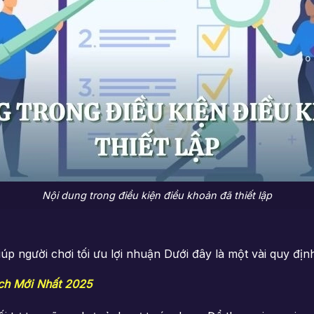
Nội dung trong điều kiện điều khoản đã thiết lập
ười chơi tối ưu lợi nhuận Dưới đây là một vài quy định a
ch Mới Nhất 2025