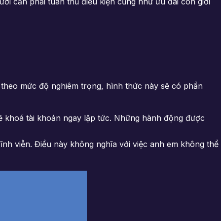
ời cần phải tuân thủ điều kiện cũng như ưu đãi còn giới
ỳ theo mức độ nghiêm trọng, hình thức này sẽ có phần
 sẽ khoá tài khoản ngay lập tức. Những hành động được
 vĩnh viễn. Điều này không nghĩa với việc anh em không thể