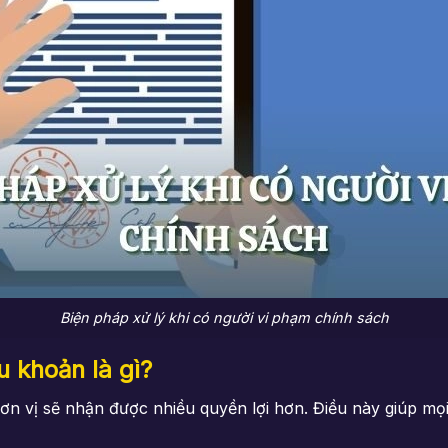
Biện pháp xử lý khi có người vi phạm chính sách
u khoản là gì?
n vị sẽ nhận được nhiều quyền lợi hơn. Điều này giúp mọi 