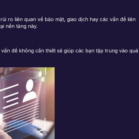
ủi ro liên quan về bảo mật, giao dịch hay các vấn đề liên
ại nền tảng này.
ấn đề không cần thiết sẽ giúp các bạn tập trung vào quá