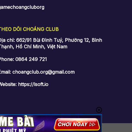
igamechoangcluborg
THEO DÕI CHOÁNG CLUB
Địa chỉ: 662/91 Bùi Đình Tuý, Phường 12, Bình
Thạnh, Hồ Chí Minh, Việt Nam
Phone: 0864 249 721
Email:
choangclub.org@gmail.com
ebsite: https://lsoft.io