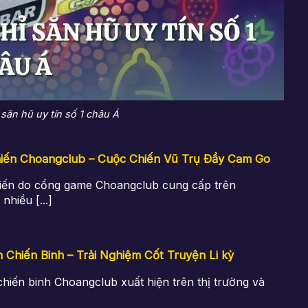
săn hũ uy tín số 1 châu Á
HOANGCLUB
iến Choangclub – Cuộc Chiến Vũ Trụ Đầy Cam Go
 chỗ đứng vững chắc như vậy trên thị trường. Tất cả
iến do cổng game Choangclub cung cấp trên
 hình ảnh đến âm thanh. Dưới đây là những yếu tố then
nhiều [...]
n Chiến Binh – Trải Nghiệm Cốt Truyện Li kỳ
ều chủ đề khác nhau. Điều này đáp ứng mọi sở thích
ới nhiều nhà cung cấp hàng đầu như JILI, CQ9, PG, …
 chiến binh Choangclub xuất hiện trên thị trường và
p pháp, mang đến trải nghiệm một cách trọn vẹn.