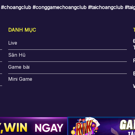
: #choangclub #conggamechoangclub #taichoangclub #ta
DANH MỤC
Live
Săn Hũ
Game bài
Mini Game
W
©2025 Bản Quyền Thuộc Về ChoangClub