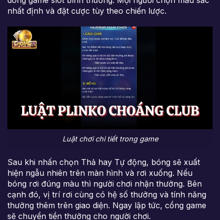
dòng game slot bình thường. Mọi người chọn màu sắc
nhất định và đặt cược tùy theo chiến lược.
Luật chơi chi tiết trong game
Sau khi nhấn chọn Thả hay Tự động, bóng sẽ xuất
hiện ngẫu nhiên trên màn hình và rơi xuống. Nếu
bóng rơi đúng màu thì người chơi nhận thưởng. Bên
cạnh đó, vị trí rơi cùng có hệ số thưởng và tính năng
thưởng thêm trên giao diện. Ngay lập tức, cổng game
sẽ chuyển tiền thưởng cho người chơi.