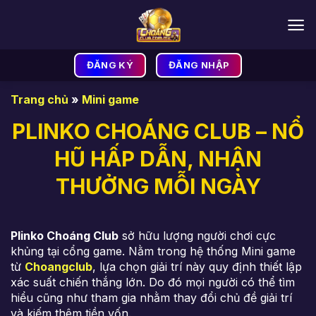
Bỏ
qua
nội
dung
ĐĂNG KÝ
ĐĂNG NHẬP
Trang chủ
»
Mini game
PLINKO CHOÁNG CLUB – NỔ
HŨ HẤP DẪN, NHẬN
THƯỞNG MỖI NGÀY
Plinko Choáng Club
sở hữu lượng người chơi cực
khủng tại cổng game. Nằm trong hệ thống Mini game
từ
Choangclub
, lựa chọn giải trí này quy định thiết lập
xác suất chiến thắng lớn. Do đó mọi người có thể tìm
hiểu cũng như tham gia nhằm thay đổi chủ đề giải trí
và kiếm thêm tiền vốn.