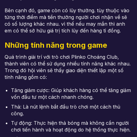
Bên cạnh đó, game còn có lũy thưởng. tùy thuộc vào
từng thời điểm mà tiền thưởng người chơi nhận về sẽ
có số lượng khác nhau. vì thế nếu may mắn thì anh
em có thể sở hữu giá trị tích lũy đến hàng tỉ đồng.
Những tính năng trong game
Quá trình giải trí với trò chơi Plinko Choáng Club,
thành viên có thể sử dụng nhiều tính năng khác nhau.
Trong đó hội viên sẽ thấy giao diện thiết lập một số
tính năng gồm có:
Tăng giảm cược: Giúp khách hàng có thể tăng giảm
vốn đầu tư một cách nhanh chóng.
Thả: Là nút lệnh bắt đầu trò chơi một cách thủ
công.
Tự động: Thực hiện thả bóng mà không cần người
chơi tiến hành và hoạt động do hệ thống thực hiện.