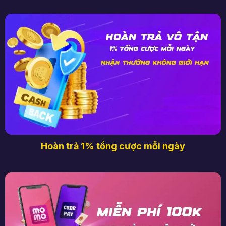
Hoàn trả 1% tổng cược mỗi ngày