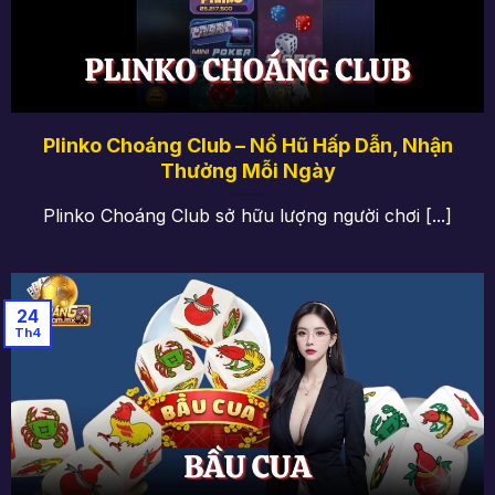
Tổng quan thông tin về cổng cược
Đối tác Choangclub đang hợp tác
Plinko Choáng Club – Nổ Hũ Hấp Dẫn, Nhận
Cổng game đặt ra tiêu chí vô cùng cao khi tuyển
chọn đối tác của mình. Những thương hiệu đang
Thưởng Mỗi Ngày
hợp tác với đơn vị đều là cái tên uy tín và chất
Plinko Choáng Club sở hữu lượng người chơi [...]
lượng. Trong số đó, một vài cái tên nổi bật có thể
kể đến như dưới đây:
JILI Slots: Đây là một trong những nhà cung
cấp hàng đầu hiện nay. Các tựa game từ đơn vị
24
Th4
đều chinh phục lượng lớn thành viên tham gia
với đồ hoạ đẹp mắt, tỷ lệ Odds hấp dẫn cùng cơ
chế trả thưởng công bằng lẫn minh bạch.
SA Gaming: Đơn vị chuyên cung cấp game bài
hiện đại như Baccarat, Roulette, Sicbo, Dragon
Tiger, … Mỗi ngày có hơn 500+ bàn với mức