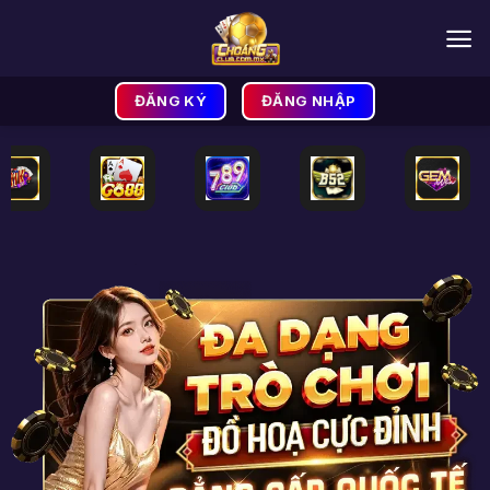
Bỏ
qua
nội
dung
ĐĂNG KÝ
ĐĂNG NHẬP