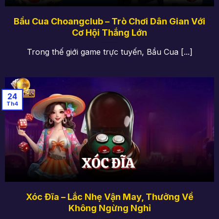
cược khác nhau được tổ chức, đáp ứng mọi
nhu cầu của thành viên khi chơi tại nền tảng
Bầu Cua Choangclub – Trò Chơi Dân Gian Với
này.
Cơ Hội Thắng Lớn
Ưu điểm khiến Choangclub được
Trong thế giới game trực tuyến, Bầu Cua [...]
hội viên săn đón
Trong thời điểm hiện tại, các bạn dễ dàng tìm thấy
hàng trăm lựa chọn khác nhau để tham gia cá
24
cược trực tuyến. Tuy nhiên, cổng game vẫn luôn
Th4
là cái tên thu hút đông đảo thành viên ưa chuộng
nhất. Dưới đây là những ưu điểm đã khiến đơn vị
đứng đầu top tìm kiếm hiện nay:
Tham gia trên nhiều nền tảng
Choangclub sở hữu thiết kế phù hợp với nhiều
thiết bị, từ máy tính cho đến điện thoại. Chỉ cần
kết nối Internet, mọi người có thể truy cập và trải
Xóc Đĩa – Lắc Nhẹ Vận May, Thưởng Về
nghiệm cá cược không giới hạn. Dù sử dụng nền
Không Ngừng Nghỉ
tảng nào, quá trình đổi thưởng luôn diễn ra mượt