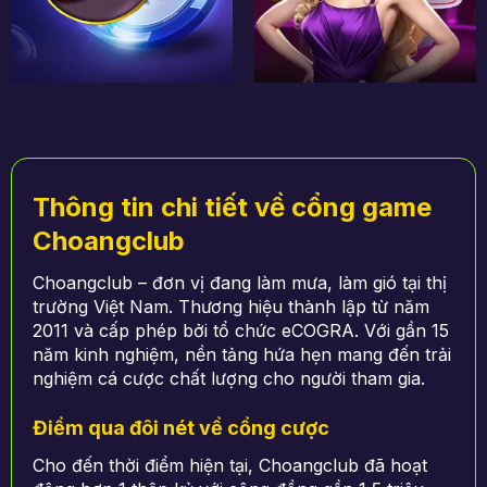
Thông tin chi tiết về cổng game
Choangclub
Choangclub – đơn vị đang làm mưa, làm gió tại thị
trường Việt Nam. Thương hiệu thành lập từ năm
2011 và cấp phép bởi tổ chức eCOGRA. Với gần 15
năm kinh nghiệm, nền tảng hứa hẹn mang đến trải
nghiệm cá cược chất lượng cho người tham gia.
Điểm qua đôi nét về cổng cược
Cho đến thời điểm hiện tại, Choangclub đã hoạt