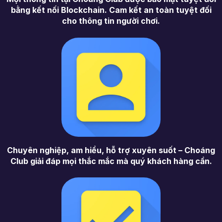
bằng kết nối Blockchain. Cam kết an toàn tuyệt đối
cho thông tin người chơi.
Chuyên nghiệp, am hiểu, hỗ trợ xuyên suốt – Choáng
Club giải đáp mọi thắc mắc mà quý khách hàng cần.