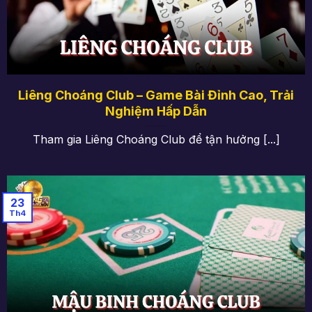
bet thủ thực hiện nạp/ rút.
Thẻ điện thoại: Nếu không kết nối Internet
banking, mọi người sẽ dễ dàng giao dịch thông
qua thẻ cào.
Liêng Choáng Club – Game Bài Đỉnh Cao, Trải
Hệ thống bảo mật cực an toàn
Nghiệm Hấp Dẫn
Choangclub đã tất tay đầu tư vào hệ thống bảo
mật tiên tiến, đa lớp, giúp bảo vệ thông tin khách
Tham gia Liêng Choáng Club để tận hưởng [...]
hàng tuyệt đối. Những phương pháp cổng game
đang cung cấp chính là:
Mã hóa SSL 128-bit: Đây là phương pháp để
23
chuyển đổi dữ liệu thành những chuỗi số. Điều
Th4
này giúp Hacker không thể đọc được thông tin
ngay cả khi truy cập vào bộ nhớ cổng game
thành công.
Hệ thống hai lớp 2FA: Với công cụ này, người
chơi sẽ dễ kiểm soát số lần truy cập cũng như
giao dịch trong ngày. Ngay cả khi có người biết